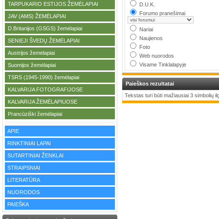
TARPUKARIO ESTIJOS ŽEMĖLAPIAI
·
D.U.K.
Forumo pranešimai
JAV (AMS) ŽEMĖLAPIAI
·
D.Britanijos (GSGS) žemėlapiai
·
Nariai
Naujienos
SENIEJI ŠVEDŲ ŽEMĖLAPIAI
·
Foto
Austrijos žemėlapiai
·
Web nuorodos
Visame Tinklalapyje
Suomijos žemėlapiai
·
TSRS (1945-1990) žemėlapiai
·
Paieškos rezultatai
KALVARIJA FOTOGRAFIJOSE
·
Tekstas turi būti mažiausiai 3 simbolių ilg
KALVARIJA ŽEMĖLAPIUOSE
·
Prancūziški žemėlapiai
·
APIE
RINKTINIAI LAPAI
SUTARTINIAI ŽENKLAI
STRAIPSNIAI
LITERATŪRA
NUORODOS
PAIEŠKA