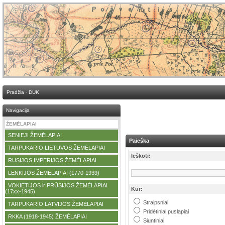
Pradžia
·
DUK
Navigacija
ŽEMĖLAPIAI
SENIEJI ŽEMĖLAPIAI
·
Paieška
TARPUKARIO LIETUVOS ŽEMĖLAPIAI
·
Ieškoti:
RUSIJOS IMPERIJOS ŽEMĖLAPIAI
·
LENKIJOS ŽEMĖLAPIAI (1770-1939)
·
VOKIETIJOS ir PRŪSIJOS ŽEMĖLAPIAI
·
Kur:
(17xx-1945)
Straipsniai
TARPUKARIO LATVIJOS ŽEMĖLAPIAI
·
Pridėtiniai puslapiai
RKKA (1918-1945) ŽEMĖLAPIAI
·
Siuntiniai