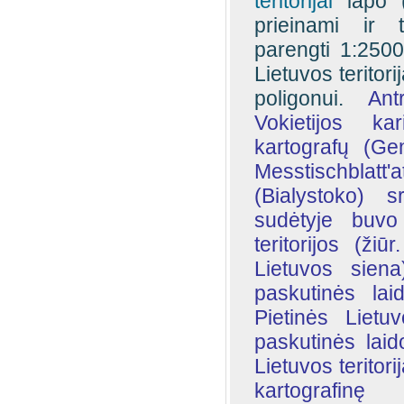
teritorijai
lapo (
prieinami ir 
parengti 1:2500
Lietuvos teritor
poligonui.
Ant
Vokietijos ka
kartografų (Ge
Messtischbla
(Bialystoko) s
sudėtyje buvo
teritorijos (žiū
Lietuvos siena
paskutinės la
Pietinės Lietuv
paskutinės laid
Lietuvos teritori
kartografin