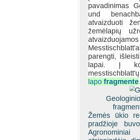
pavadinimas G
und benachba
atvaizduoti ž
žemėlapių užr
atvaizduojamos
Messtischblatt'
parengti, išleis
lapai. Į kol
messtischblatt'ų
lapo
fragmente
Geologinio
fragmen
Žemės ūkio re
pradžioje buvo
Agronominiai 