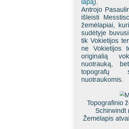
lapą
).
Antrojo Pasauli
išleisti Messti
žemėlapiai, kur
sudėtyje buvusių
tik Vokietijos te
ne Vokietijos 
originalią vo
nuotrauką, be
topografų s
nuotraukomis.
Topografinio 
Schirwindt 
Žemėlapis atvaiz