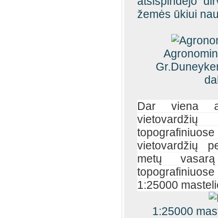
atsispindėjo di
žemės ūkiui nau
Agronomini
Gr.Duneyken
dab
Dar viena a
vietovardžių
topografiniuose
vietovardžių p
metų vasarą
topografiniuo
1:25000 masteli
1:25000 mast