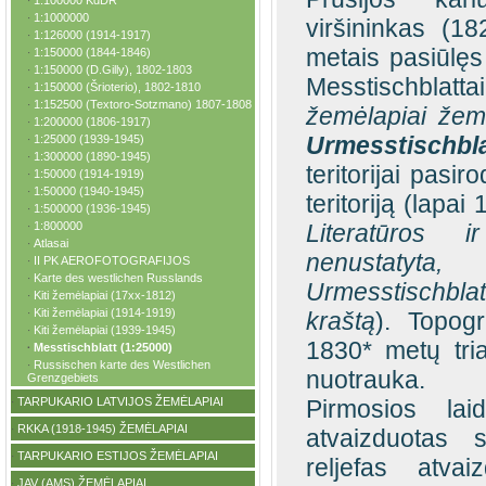
1:100000 KdDR
·
1:1000000
·
viršininkas (1
1:126000 (1914-1917)
·
metais pasiūlęs 
1:150000 (1844-1846)
·
1:150000 (D.Gilly), 1802-1803
·
Messtischbla
1:150000 (Šrioterio), 1802-1810
·
1:152500 (Textoro-Sotzmano) 1807-1808
·
žemėlapiai žemė
1:200000 (1806-1917)
·
Urmesstischbla
1:25000 (1939-1945)
·
1:300000 (1890-1945)
·
teritorijai pasi
1:50000 (1914-1919)
·
1:50000 (1940-1945)
·
teritoriją (lapai
1:500000 (1936-1945)
·
1:800000
Literatūros 
·
Atlasai
·
nenustaty
II PK AEROFOTOGRAFIJOS
·
Karte des westlichen Russlands
·
Urmesstischbla
Kiti žemėlapiai (17xx-1812)
·
Kiti žemėlapiai (1914-1919)
·
kraštą
). Topog
Kiti žemėlapiai (1939-1945)
·
1830* metų tria
Messtischblatt (1:25000)
·
Russischen karte des Westlichen
·
nuotrauka.
Grenzgebiets
TARPUKARIO LATVIJOS ŽEMĖLAPIAI
Pirmosios lai
·
RKKA (1918-1945) ŽEMĖLAPIAI
·
atvaizduotas sp
TARPUKARIO ESTIJOS ŽEMĖLAPIAI
·
reljefas atva
JAV (AMS) ŽEMĖLAPIAI
·