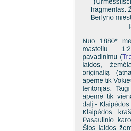
(Urmesstisch
fragmentas. 
Berlyno miest
Nuo 1880* met
masteliu 1:
pavadinimu (
Tre
laidos, žemėl
originalią (atn
apėmė tik Vokiet
teritorijas. Tai
apėmė tik vieną
dalį - Klaipėdo
Klaipėdos kraš
Pasaulinio kar
Šios laidos žemė