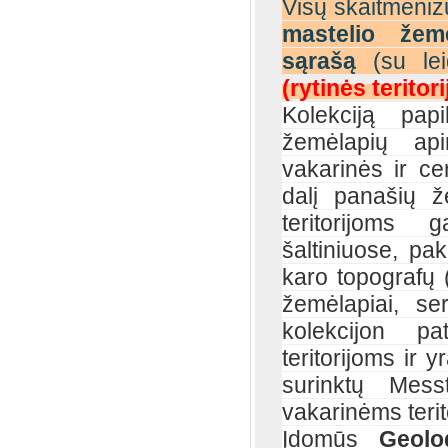
Visų skaitmeniz
mastelio žemė
sąrašą
(su lei
(rytinės teritori
Kolekciją pap
žemėlapių api
vakarinės ir cen
dalį panašių ž
teritorijoms g
šaltiniuose, p
karo topografų 
žemėlapiai, s
kolekcijon pa
teritorijoms ir 
surinktų Messt
vakarinėms terit
Įdomūs
Geolog