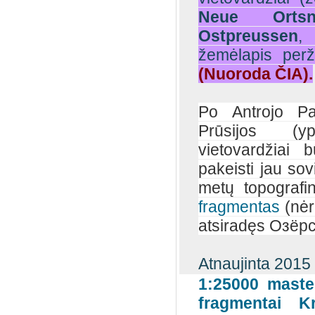
Neue Ortsn
Ostpreussen
,
žemėlapis perž
(Nuoroda ČIA).
Po Antrojo P
Prūsijos (yp
vietovardžiai 
pakeisti jau sovi
metų topografi
fragmentas
(nėr
atsiradęs Озёрск
Atnaujinta 2015
1:25000 mastel
fragmentai K