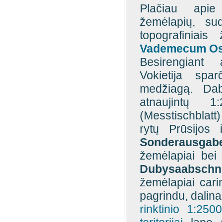
Plačiau apie
žemėlapių, sud
topografiniais
Vademecum Ost
Besirengiant 
Vokietija spar
medžiagą. Daba
atnaujintų 1
(Messtischblatt)
rytų Prūsijos 
Sonderausgab
žemėlapiai bei
Dubysaabschni
žemėlapiai cari
pagrindu, dalina
rinktinio 1:25