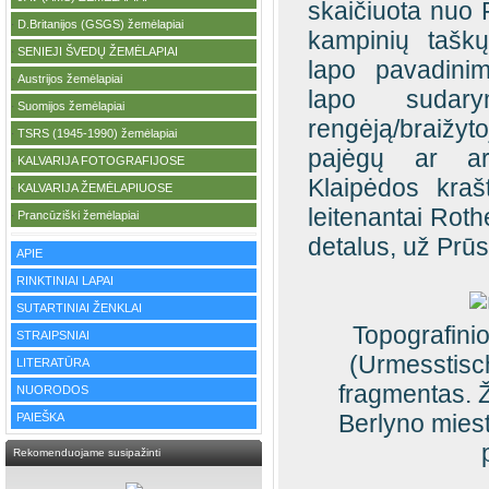
skaičiuota nuo
D.Britanijos (GSGS) žemėlapiai
·
kampinių tašk
SENIEJI ŠVEDŲ ŽEMĖLAPIAI
·
lapo pavadinim
Austrijos žemėlapiai
·
lapo sudar
Suomijos žemėlapiai
·
rengėją/braižy
TSRS (1945-1990) žemėlapiai
·
pajėgų ar arti
KALVARIJA FOTOGRAFIJOSE
·
Klaipėdos kraš
KALVARIJA ŽEMĖLAPIUOSE
·
leitenantai Roth
Prancūziški žemėlapiai
·
detalus, už Prūs
APIE
RINKTINIAI LAPAI
SUTARTINIAI ŽENKLAI
Topografini
STRAIPSNIAI
(Urmesstisch
LITERATŪRA
fragmentas. 
NUORODOS
Berlyno miest
PAIEŠKA
Rekomenduojame susipažinti