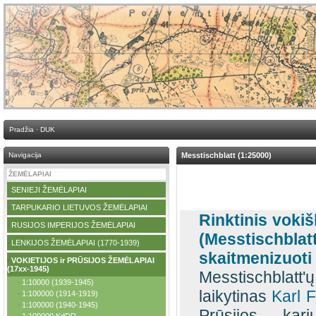
Pradžia
·
DUK
Navigacija
Messtischblatt (1:25000)
ŽEMĖLAPIAI
SENIEJI ŽEMĖLAPIAI
·
TARPUKARIO LIETUVOS ŽEMĖLAPIAI
·
Rinktinis voki
RUSIJOS IMPERIJOS ŽEMĖLAPIAI
·
(Messtischbla
LENKIJOS ŽEMĖLAPIAI (1770-1939)
·
skaitmenizuoti 
VOKIETIJOS ir PRŪSIJOS ŽEMĖLAPIAI
·
(17xx-1945)
Messtischblatt
1:10000 (1939-1945)
·
laikytinas
Karl F
1:100000 (1914-1919)
·
1:100000 (1940-1945)
·
Prūsijos kar