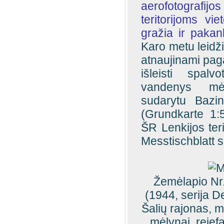
aerofotografij
teritorijoms vie
gražia ir pakan
Karo metu leidž
atnaujinami paga
išleisti spalv
vandenys mėl
sudarytu Bazi
(Grundkarte 1:5
ŠR Lenkijos ter
Messtischblatt s
Žemėlapio Nr
(1944, serija 
Šalių rajonas, m
mėlynai, rejefa