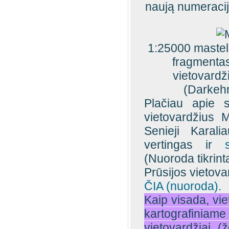
naują numeraci
1:25000 mastel
fragmentas
vietovardž
(Darkehm
Plačiau apie s
vietovardžius 
Senieji Karali
vertingas ir
(Nuoroda tikrin
Prūsijos vietova
ČIA (nuoroda)
.
Kaip visada, vie
kartografini
vietovardžiai (