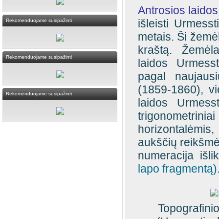
Antrosios laidos
išleisti Urmess
Rekomenduojame susipažinti
metais. Ši žemė
kraštą. Žemėl
Rekomenduojame susipažinti
laidos Urmessti
pagal naujausi
(1859-1860), vi
Rekomenduojame susipažinti
laidos Urmesst
trigonometrinia
horizontalėmis,
aukščių reikšmės
numeracija išl
lapo fragmentą)
Topografini