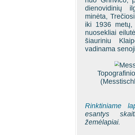
nuo Grinvičo, 
dienovidinių 
minėta, Trečiosi
iki 1936 metų,
nuosekliai eilut
šiauriniu Kla
vadinama senoji
Topografini
(Messtisch
Rinktiniame 
esantys skai
žemėlapiai.