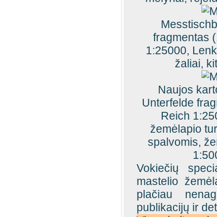
Messtischb
fragmentas (
1:25000, Lenkij
žaliai, k
Naujos kart
Unterfelde fra
Reich 1:250
žemėlapio tur
spalvomis, že
1:50
Vokiečių speci
mastelio žemėla
plačiau nenag
publikacijų ir d