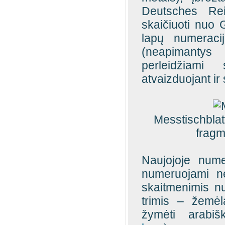
Deutsches Rei
skaičiuoti nuo 
lapų numeraci
(neapimantys
perleidžiami 
atvaizduojant ir
Messtischblat
fragm
Naujojoje nume
numeruojami ne
skaitmenimis nu
trimis – žemėl
žymėti arabiš