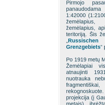
Pirmojo pasa
panaudodama 
1:42000 (1:210
žemėlapius,
žemėlapius, ap
teritoriją. Šis
„
Russische
Grenzgebiets
“
Po 1919 metų Mes
Žemėlapiai visa
atnaujinti 19
nuotrauka neb
fragmentiška
rekognoskuote
projekcija (į Ga
metais), įbrėž