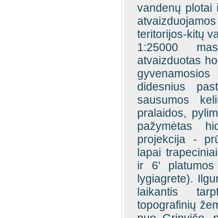
vandenų plotai 
atvaizduojamos
teritorijos-kitų va
1:25000 mast
atvaizduotas ho
gyvenamosios v
didesnius pas
sausumos kelių
pralaidos, pylim
pažymėtas hid
projekcija - p
lapai trapecini
ir 6' platumo
lygiagrete). Ilg
laikantis tar
topografinių že