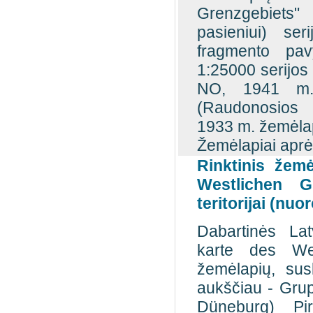
Grenzgebiets"
pasieniui) ser
fragmento pa
1:25000 serijo
NO, 1941 m.
(Raudonosios a
1933 m. žemėla
Žemėlapiai aprė
Rinktinis žem
Westlichen G
teritorijai (nuo
Dabartinės Lat
karte des Wes
žemėlapių, sus
aukščiau - Gru
Düneburg) Pi