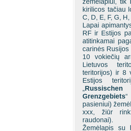
žemėlapiui, tik
kirilicos tačiau
C, D, E, F, G, H, 
Lapai apimantys 
RF ir Estijos pa
atitinkamai pag
carinės Rusijos
10 vokiečių ar
Lietuvos terit
teritorijos) ir 
Estijos terit
„
Russische
Grenzgebiets
“
pasieniui) žemėl
xxx, žiūr rin
raudonai).
Žemėlapis su la