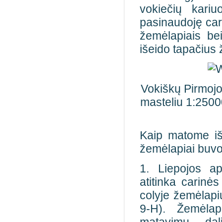
vokiečių kariu
pasinaudoję cari
žemėlapiais be
išeido tapačius
Vokiškų Pirmojo
masteliu 1:25000 
Kaip matome išr
žemėlapiai buvo 
1. Liepojos ap
atitinka carinė
colyje žemėlapių
9-H). Žemėlap