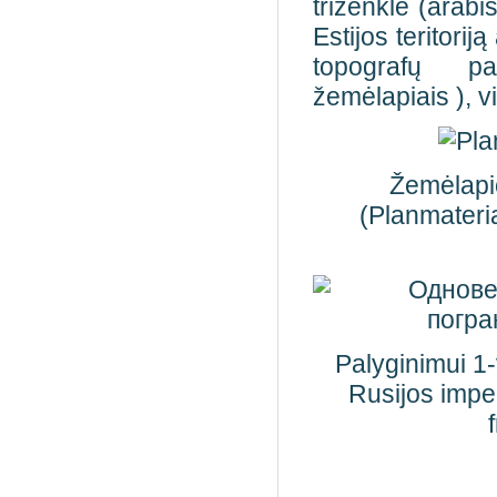
triženklė (arabi
Estijos teritori
topografų pa
žemėlapiais ), v
Žemėlapi
(Planmateri
Palyginimui 1-
Rusijos impe