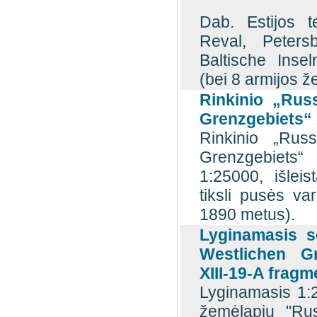
Dab. Estijos t
Reval, Peters
Baltische Inse
(bei 8 armijos ž
Rinkinio „Rus
Grenzgebiets“ 
Rinkinio „Rus
Grenzgebiets“ 
1:25000, išleis
tiksli pusės var
1890 metus).
Lyginamasis s
Westlichen G
XIII-19-A frag
Lyginamasis 1:2
žemėlapių "Ru