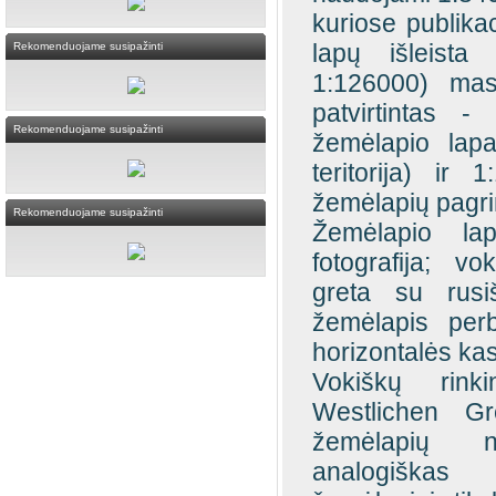
kuriose publikac
lapų išleista
Rekomenduojame susipažinti
1:126000) mast
patvirtintas -
Rekomenduojame susipažinti
žemėlapio lapai
teritorija) ir 1
žemėlapių pagri
Rekomenduojame susipažinti
Žemėlapio lap
fotografija; vo
greta su rusiš
žemėlapis perbr
horizontalės ka
Vokiškų rink
Westlichen Gr
žemėlapių no
analogiškas