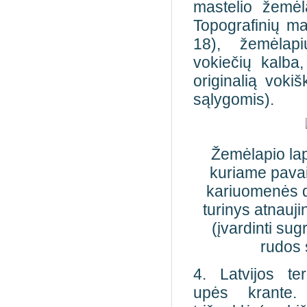
mastelio žemė
Topografinių m
18), žemėlapi
vokiečių kalba,
originalią voki
sąlygomis).
Žemėlapio la
kuriame pavai
kariuomenės d
turinys atnaujin
(įvardinti sug
rudos 
4. Latvijos te
upės krante.