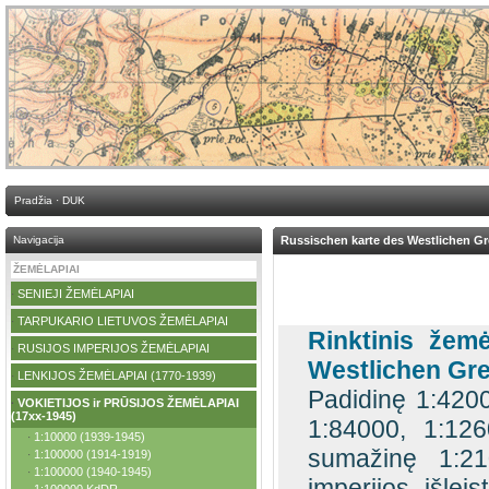
Pradžia
·
DUK
Navigacija
Russischen karte des Westlichen G
ŽEMĖLAPIAI
SENIEJI ŽEMĖLAPIAI
·
TARPUKARIO LIETUVOS ŽEMĖLAPIAI
·
Rinktinis žem
RUSIJOS IMPERIJOS ŽEMĖLAPIAI
·
Westlichen Gre
LENKIJOS ŽEMĖLAPIAI (1770-1939)
·
Padidinę 1:4200
VOKIETIJOS ir PRŪSIJOS ŽEMĖLAPIAI
·
(17xx-1945)
1:84000, 1:126
1:10000 (1939-1945)
·
sumažinę 1:21
1:100000 (1914-1919)
·
1:100000 (1940-1945)
·
imperijos išleis