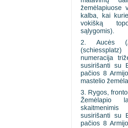
matavimų dal
žemėlapiuose vi
kalba, kai kuri
vokišką top
sąlygomis).
2. Aucės (A
(schiessplatz
numeracija triž
susirišanti su E
pačios 8 Armij
mastelio žemėlap
3. Rygos, front
Žemėlapio l
skaitmenimis (
susirišanti su E
pačios 8 Armij