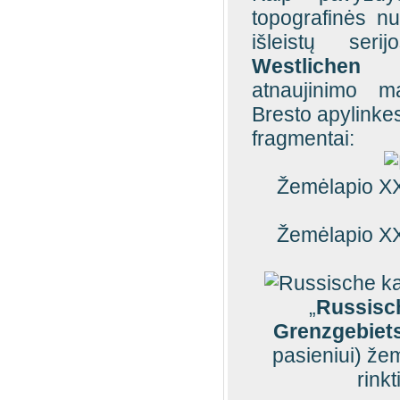
topografinės n
išleistų ser
Westliche
atnaujinimo m
Bresto apylinke
fragmentai:
Žemėlapio XX
Žemėlapio XX
„
Russisc
Grenzgebiet
pasieniui) žem
rinkt