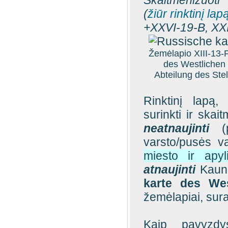
Skaitmenizuoti
(
žiūr rinktinį lap
+XXVI-19-B, XX
Žemėlapio XIII-13-F
des Westlichen 
Abteilung des Ste
Rinktinį lapą,
surinkti ir skai
neatnaujinti
(p
varsto/pusės v
miesto ir apyl
atnaujinti
Kauno
karte des Wes
žemėlapiai, sura
Kaip pavyzdys