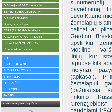
sunumeruoti)
D.Britanijos (GSGS) žemėlapiai
·
pavadinimą. Li
SENIEJI ŠVEDŲ ŽEMĖLAPIAI
·
buvo Kauno miest
Austrijos žemėlapiai
·
žemėlapių 8 atnau
Suomijos žemėlapiai
·
dalinai ar piln
TSRS (1945-1990) žemėlapiai
·
Gardino, Brest
KALVARIJA FOTOGRAFIJOSE
·
apylinkių žem
KALVARIJA ŽEMĖLAPIUOSE
·
Modlino – Varš
Prancūziški žemėlapiai
·
linijų, kur st
APIE
lapuose kita sp
RINKTINIAI LAPAI
mėlyna) pažym
SUTARTINIAI ŽENKLAI
(apkasai). Pri
STRAIPSNIAI
žemėlapiui ga
LITERATŪRA
(dažniausiai š
NUORODOS
rinkinio „Rus
PAIEŠKA
Grenzgebiets“
Rekomenduojame susipažinti
naudojami 1:840