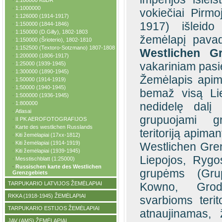
1:100000 KdDR
·
1:1000000
·
vokiečiai Pirm
1:126000 (1914-1917)
·
1917) išleido
1:150000 (1844-1846)
·
1:150000 (D.Gilly), 1802-1803
·
žemėlapį pavad
1:150000 (Šrioterio), 1802-1810
·
1:152500 (Textoro-Sotzmano) 1807-1808
·
Westlichen Gr
1:200000 (1806-1917)
·
vakariniam pasie
1:25000 (1939-1945)
·
1:300000 (1890-1945)
·
Žemėlapis apima
1:50000 (1914-1919)
·
1:50000 (1940-1945)
·
bemaž visą Lie
1:500000 (1936-1945)
·
1:800000
nedidelę dalį 
·
Atlasai
·
grupuojami g
II PK AEROFOTOGRAFIJOS
·
Karte des westlichen Russlands
·
teritoriją apima
Kiti žemėlapiai (17xx-1812)
·
Kiti žemėlapiai (1914-1919)
·
Westlichen Gren
Kiti žemėlapiai (1939-1945)
·
Liepojos, Rygo
Messtischblatt (1:25000)
·
Russischen karte des Westlichen
·
grupėms (Gru
Grenzgebiets
TARPUKARIO LATVIJOS ŽEMĖLAPIAI
Kowno, Grodn
·
RKKA (1918-1945) ŽEMĖLAPIAI
·
svarbioms teri
TARPUKARIO ESTIJOS ŽEMĖLAPIAI
·
atnaujinamas, 
JAV (AMS) ŽEMĖLAPIAI
·