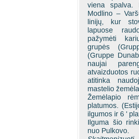
viena spalva. 
Modlino – Varš
linijų, kur st
lapuose raud
pažymėti kariu
grupės (Grup
(Gruppe
Dunab
naujai pareng
atvaizduotos rud
atitinka naud
mastelio žemėla
Žemėlapio rėm
platumos. (Estij
ilgumos ir 6
'
pl
Ilguma šio rin
nuo Pulkovo.