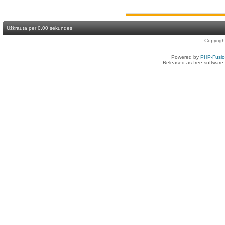
Užkrauta per 0.00 sekundes
Copyrig
Powered by
PHP-Fusi
Released as free software