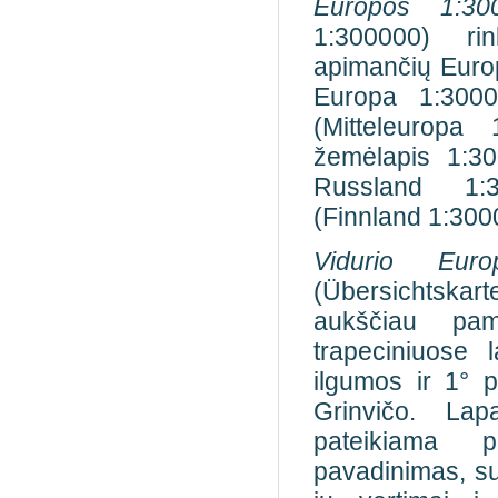
Europos 1:30
1:300000) rin
apimančių Europo
Europa 1:3000
(Mitteleuropa
žemėlapis 1:3
Russland 1:
(Finnland 1:300
Vidurio Euro
(Übersichtskart
aukščiau pami
trapeciniuose
ilgumos ir 1° 
Grinvičo. Lapa
pateikiama p
pavadinimas, sut