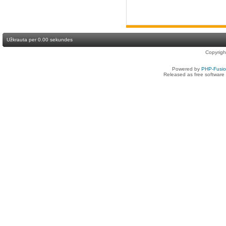
Užkrauta per 0.00 sekundes
Copyrig
Powered by
PHP-Fusi
Released as free software