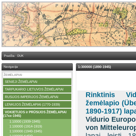
Pradžia
·
DUK
Navigacija
1:300000 (1890-1945)
ŽEMĖLAPIAI
SENIEJI ŽEMĖLAPIAI
·
TARPUKARIO LIETUVOS ŽEMĖLAPIAI
·
Rinktinis Vi
RUSIJOS IMPERIJOS ŽEMĖLAPIAI
·
žemėlapio (Übe
LENKIJOS ŽEMĖLAPIAI (1770-1939)
·
1890-1917) lap
VOKIETIJOS ir PRŪSIJOS ŽEMĖLAPIAI
·
(17xx-1945)
Vidurio Europo
1:10000 (1939-1945)
·
von Mitteleuro
1:100000 (1914-1919)
·
1:100000 (1940-1945)
·
lapai leisti 1