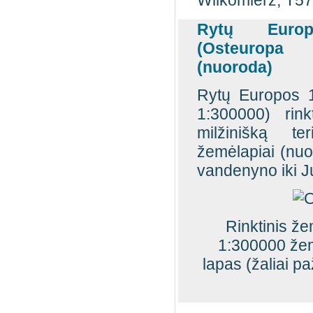
Wilkomierz, T5
Rytų Europ
(Osteuropa 
(nuoroda)
Rytų Europos 
1:300000) rink
milžinišką te
žemėlapiai (nuo
vandenyno iki J
Rinktinis ž
1:300000 žem
lapas (žaliai p