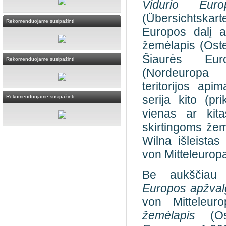
Vidurio Euro
(Übersichtskart
Rekomenduojame susipažinti
Europos dalį 
žemėlapis (Oste
Šiaurės Eur
Rekomenduojame susipažinti
(Nordeuropa 
teritorijos ap
serija kito (pr
Rekomenduojame susipažinti
vienas ar kita
skirtingoms žem
Wilna išleistas
von Mitteleuropa 
Be aukščiau
Europos apžval
von Mitteleur
žemėlapis
(Ost