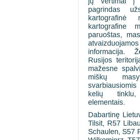
jų vertimai į
pagrindas užs
kartografinė
kartografine 
paruoštas, mast
atvaizduojamos
informacija. 
Rusijos teritori
mažesne spalvi
miškų masyva
svarbiausiomi
kelių tinklu,
elementais.
Dabartinę Lietu
Tilsit, R57 Lib
Schaulen, S57 R