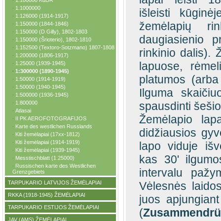
1:100000 KdDR
·
1:1000000
·
išleisti kūginė
1:126000 (1914-1917)
·
žemėlapių rin
1:150000 (1844-1846)
·
1:150000 (D.Gilly), 1802-1803
·
daugiasienio p
1:150000 (Šrioterio), 1802-1810
·
1:152500 (Textoro-Sotzmano) 1807-1808
·
rinkinio dalis).
1:200000 (1806-1917)
·
lapuose, rėme
1:25000 (1939-1945)
·
1:300000 (1890-1945)
·
platumos (arba
1:50000 (1914-1919)
·
1:50000 (1940-1945)
·
Ilguma skaičiu
1:500000 (1936-1945)
·
1:800000
spausdinti šeši
·
Atlasai
·
Žemėlapio lapa
II PK AEROFOTOGRAFIJOS
·
Karte des westlichen Russlands
·
didžiausios gy
Kiti žemėlapiai (17xx-1812)
·
Kiti žemėlapiai (1914-1919)
·
lapo viduje išve
Kiti žemėlapiai (1939-1945)
·
kas 30' ilgumo
Messtischblatt (1:25000)
·
Russischen karte des Westlichen
·
intervalu pažy
Grenzgebiets
TARPUKARIO LATVIJOS ŽEMĖLAPIAI
Vėlesnės laidos
·
RKKA (1918-1945) ŽEMĖLAPIAI
·
juos apjungiant
TARPUKARIO ESTIJOS ŽEMĖLAPIAI
·
(
Zusammendrü
JAV (AMS) ŽEMĖLAPIAI
·