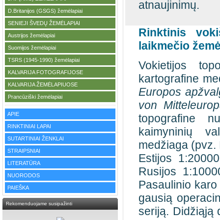
atnaujinimų.
D.Britanijos (GSGS) žemėlapiai
·
SENIEJI ŠVEDŲ ŽEMĖLAPIAI
·
Rinktinis vok
Austrijos žemėlapiai
·
laikmečio žemė
Suomijos žemėlapiai
·
TSRS (1945-1990) žemėlapiai
·
Vokietijos to
KALVARIJA FOTOGRAFIJOSE
·
kartografine me
KALVARIJA ŽEMĖLAPIUOSE
·
Europos apžvalg
Prancūziški žemėlapiai
·
von Mitteleurop
APIE
topografine nuo
RINKTINIAI LAPAI
kaimyninių val
SUTARTINIAI ŽENKLAI
medžiaga (pvz. 
STRAIPSNIAI
Estijos 1:20000
LITERATŪRA
Rusijos 1:1000
NUORODOS
Pasaulinio karo 
PAIEŠKA
gausią operaci
Rekomenduojame susipažinti
seriją. Didžiąją