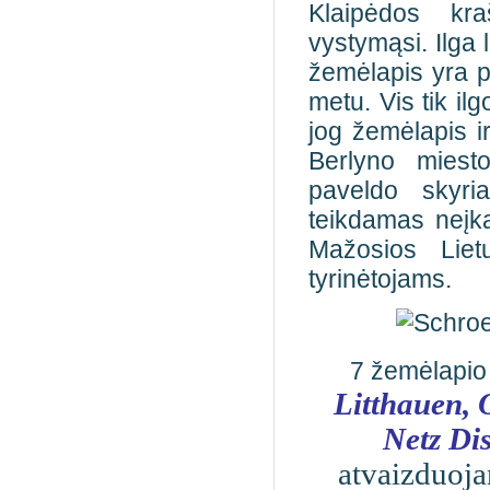
Klaipėdos kraš
vystymąsi. Ilga
žemėlapis yra p
metu. Vis tik il
jog žemėlapis i
Berlyno miesto
paveldo skyria
teikdamas neįka
Mažosios Lietu
tyrinėtojams.
7 žemėlapi
Litthauen, 
Netz Dis
atvaizduoja