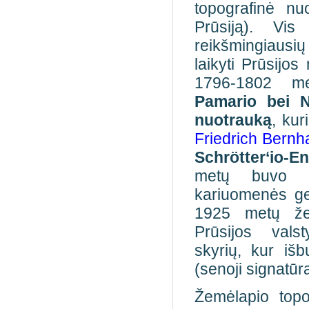
topografinė nu
Prūsiją). Vis
reikšmingiausių
laikyti Prūsijos
1796-1802 me
Pamario bei N
nuotrauką
, ku
Friedrich Bernh
Schrötter‘io-E
metų
buvo s
kariuomenės ge
1925 metų že
Prūsijos vals
skyrių, kur išb
(senoji signatūr
Žemėlapio topog