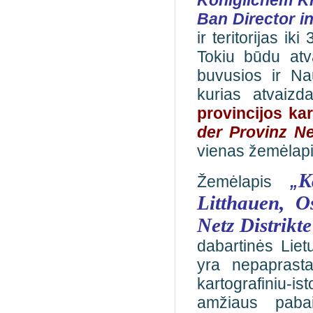
Königlichem K
Ban Director i
ir teritorijas i
Tokiu būdu atva
buvusios ir Na
kurias atvaiz
provincijos kar
der Provinz N
vienas žemėlapis
K
Žemėlapis
„
Litthauen, O
Netz Distrikte
dabartinės Lietu
yra nepaprastai
kartografiniu-i
amžiaus paba