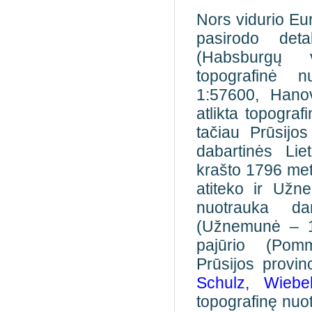
Nors vidurio Eu
pasirodo deta
(Habsburgų 
topografinė n
1:57600, Hano
atlikta topogra
tačiau Prūsijo
dabartinės Lie
krašto 1796 meta
atiteko ir Užn
nuotrauka da
(Užnemunė – 1
pajūrio (Pom
Prūsijos provin
Schulz, Wieb
topografinę nuo