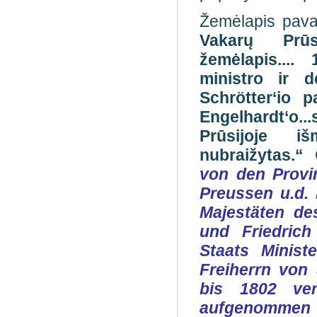
Žemėlapis pav
Vakarų Prūs
žemėlapis...
ministro ir 
Schrötter‘io 
Engelhardt‘o.
Prūsijoje iš
nubraižytas.“
von den Provi
Preussen u.d. 
Majestäten de
und Friedrich
Staats Minis
Freiherrn von
bis 1802 ve
aufgenommen