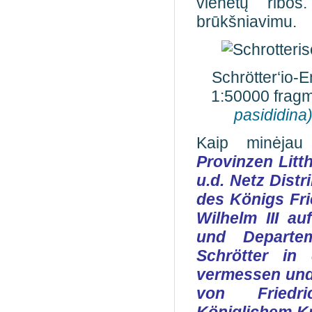
vienetų ribos
brūkšniavimu.
Schrötter‘io-
1:50000 frag
pasididina
Kaip minėjau
Provinzen Lit
u.d. Netz Distr
des Königs Fri
Wilhelm III au
und Departe
Schrötter in
vermessen un
von Friedr