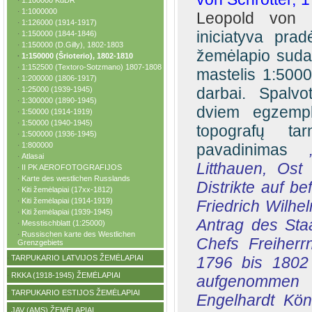
1:100000 KdDR
·
1:1000000
·
Leopold von 
1:126000 (1914-1917)
·
iniciatyva prad
1:150000 (1844-1846)
·
1:150000 (D.Gilly), 1802-1803
·
žemėlapio suda
1:150000 (Šrioterio), 1802-1810
·
1:152500 (Textoro-Sotzmano) 1807-1808
·
mastelis 1:500
1:200000 (1806-1917)
·
darbai. Spalvo
1:25000 (1939-1945)
·
1:300000 (1890-1945)
·
dviem egzempli
1:50000 (1914-1919)
·
1:50000 (1940-1945)
·
topografų ta
1:500000 (1936-1945)
·
1:800000
pavadinimas
·
Atlasai
·
Litthauen, Os
II PK AEROFOTOGRAFIJOS
·
Karte des westlichen Russlands
·
Distrikte auf b
Kiti žemėlapiai (17xx-1812)
·
Kiti žemėlapiai (1914-1919)
·
Friedrich Wilhel
Kiti žemėlapiai (1939-1945)
·
Antrag des Sta
Messtischblatt (1:25000)
·
Russischen karte des Westlichen
·
Chefs Freiherr
Grenzgebiets
TARPUKARIO LATVIJOS ŽEMĖLAPIAI
1796 bis 1802
·
RKKA (1918-1945) ŽEMĖLAPIAI
·
aufgenommen
TARPUKARIO ESTIJOS ŽEMĖLAPIAI
·
Engelhardt Kö
JAV (AMS) ŽEMĖLAPIAI
·