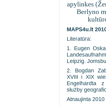
apylinkes (Že
Berlyno mi
kultūr
MAPS4u.lt 201
Literatūra:
1. Eugen Oska
Landesaufnah
Leipzig. Jomsbu
2. Bogdan Zab
XVIII i XIX wi
Engelhardta z
służby geografic
Atnaujinta 2010