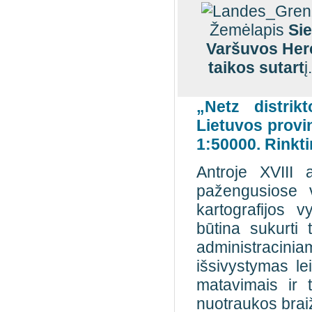
Žemėlapis
Sie
Varšuvos Herc
taikos sutart
į
„Netz distrik
Lietuvos provi
1:50000. Rinkti
Antroje XVIII
pažengusiose 
kartografijos 
būtina sukurti 
administraciniam
išsivystymas lei
matavimais ir t
nuotraukos bra