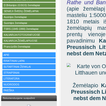
Rathe und Ban 
D.Britanijos (GSGS) žemėlapiai
·
(apie žemėlapį
SENIEJI ŠVEDŲ ŽEMĖLAPIAI
·
masteliu 1:5000
Austrijos žemėlapiai
·
1810 metais iš
Suomijos žemėlapiai
·
žemėlapių ma
TSRS (1945-1990) žemėlapiai
·
prentų vienoje
KALVARIJA FOTOGRAFIJOSE
·
pavadinimu
Ka
KALVARIJA ŽEMĖLAPIUOSE
·
Preussisch Li
Prancūziški žemėlapiai
·
nebst dem Netz
APIE
RINKTINIAI LAPAI
SUTARTINIAI ŽENKLAI
STRAIPSNIAI
LITERATŪRA
Žemėlapio
K
NUORODOS
Preussisch L
PAIEŠKA
nebst dem Ne
Rekomenduojame susipažinti