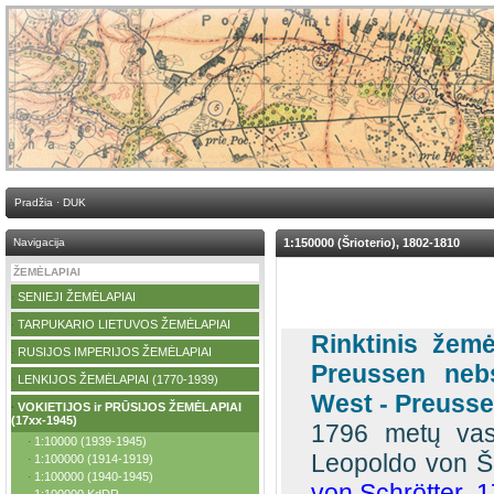
Pradžia
·
DUK
Navigacija
1:150000 (Šrioterio), 1802-1810
ŽEMĖLAPIAI
SENIEJI ŽEMĖLAPIAI
·
TARPUKARIO LIETUVOS ŽEMĖLAPIAI
·
Rinktinis žemė
RUSIJOS IMPERIJOS ŽEMĖLAPIAI
·
Preussen neb
LENKIJOS ŽEMĖLAPIAI (1770-1939)
·
West - Preusse
VOKIETIJOS ir PRŪSIJOS ŽEMĖLAPIAI
·
(17xx-1945)
1796 metų vasa
1:10000 (1939-1945)
·
Leopoldo von Šr
1:100000 (1914-1919)
·
1:100000 (1940-1945)
·
von Schrötter, 