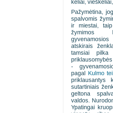
keliai, vieškeliai
Pažymėtina, jog 
spalvomis žymim
ir miestai, ta
žymimos ka
gyvenamosios 
atskirais ženk
tamsiai pilk
priklausomybės k
- gyvenamosio
pagal
Kulmo te
priklausantys 
sutartiniais žen
geltona spalv
valdos. Nurodo
Ypatingai kruop