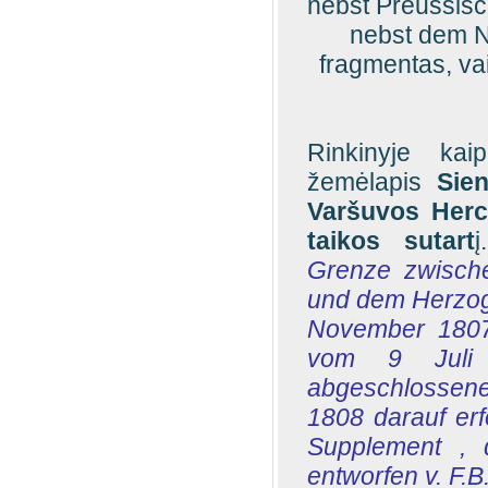
nebst Preussisc
nebst dem N
fragmentas, va
Rinkinyje kai
žemėlapis
Sien
Varšuvos Herc
taikos sutart
į
Grenze zwisch
und dem Herzo
November 1807,
vom 9 Juli
abgeschlossen
1808 darauf er
Supplement , 
entworfen v. F.B