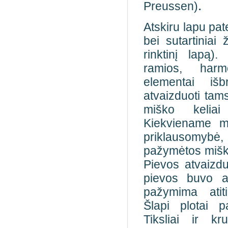
.
Preussen)
Atskiru lapu pa
bei sutartiniai 
rinktinį lapą)
ramios, harm
elementai išb
atvaizduoti tam
miško keliai
Kiekviename 
priklausomybė,
pažymėtos miškų 
Pievos atvaizdu
pievos buvo a
pažymima atiti
Šlapi plotai p
Tiksliai ir k