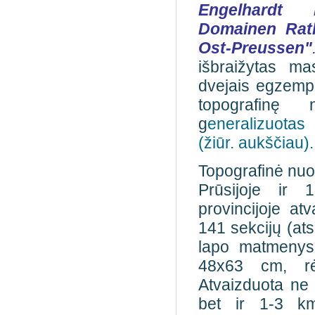
Engelhardt
Domainen Rat
Ost-Preussen
"
išbraižytas mas
dvejais egzempli
topografinę
g
eneralizuota
(žiūr. aukščiau).
Topografinė nuo
Prūsijoje ir 
provincijoje at
141 sekcijų (at
lapo matmenys
48x63 cm, rė
Atvaizduota ne ti
bet ir 1-3 km