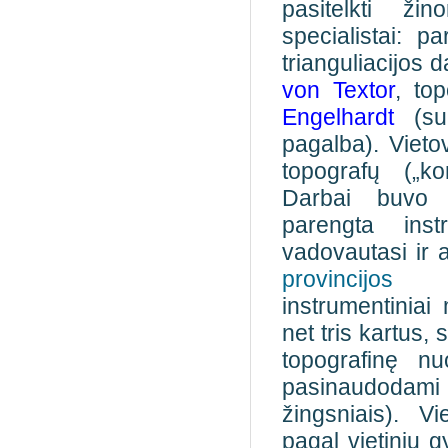
pasitelkti žin
specialistai: p
trianguliacijos d
von Textor
, to
Engelhardt
(su
pagalba). Vieto
topografų („ko
Darbai buvo 
parengta inst
vadovautasi ir 
provincijos
instrumentiniai
net tris kartus,
topografinę nu
pasinaudodami
žingsniais). V
pagal vietinių 