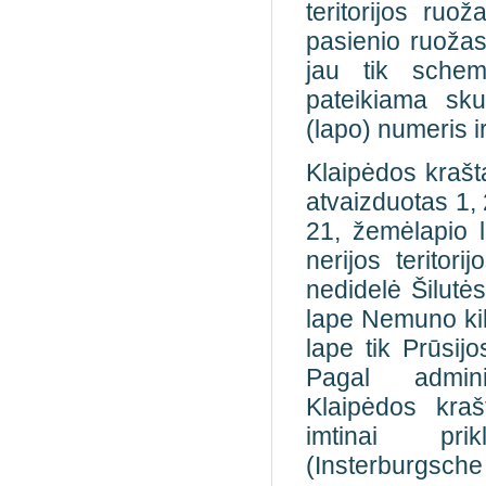
teritorijos ruo
pasienio ruožas 
jau tik schem
pateikiama sku
(lapo) numeris 
Klaipėdos krašta
atvaizduotas 1, 2
21,
žemėlapio 
nerijos teritori
nedidelė Šilutės
lape Nemuno kil
lape tik Prūsijo
Pagal admini
Klaipėdos kraš
imtinai pri
(Insterburgsc