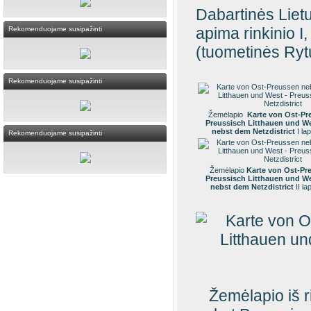
Dabartinės Lietu
apima rinkinio I, 
Rekomenduojame susipažinti
(tuometinės Rytų
Rekomenduojame susipažinti
Žemėlapio
Karte von Ost-Pr
Preussisch Litthauen und We
nebst dem Netzdistrict
I la
Rekomenduojame susipažinti
Žemėlapio
Karte von Ost-Pr
Preussisch Litthauen und We
nebst dem Netzdistrict
II l
Žemėlapio iš 