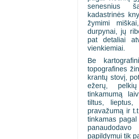
senesnius šal
kadastrinės kny
žymimi miškai
durpynai, jų ri
pat detaliai at
vienkiemiai.
Be kartografi
topografines žin
krantų stovį, p
ežerų, pelki
tinkamumą lai
tiltus, lieptus
pravažumą
ir t
tinkamas pagal 
panaudodavo
papildymui tik pa