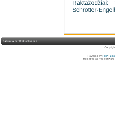
Raktažodžiai: S
Schrötter-Engel
Užkrauta per 0.00 sekundes
Copyrig
Powered by
PHP-Fusi
Released as free software