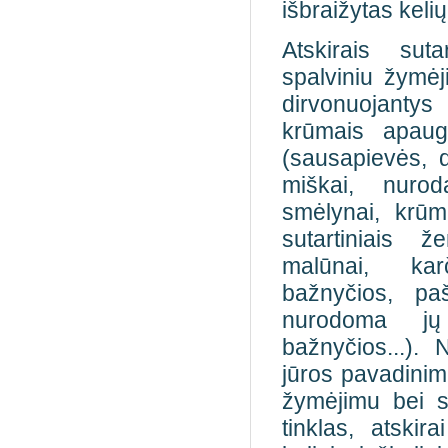
išbraižytas kelių
Atskirais suta
spalviniu žymėj
dirvonuojanty
krūmais apaug
(sausapievės, 
miškai, nurod
smėlynai, krūm
sutartiniais ž
malūnai, ka
bažnyčios, paš
nurodoma jų 
bažnyčios...).
jūros pavadinima
žymėjimu bei s
tinklas, atskir