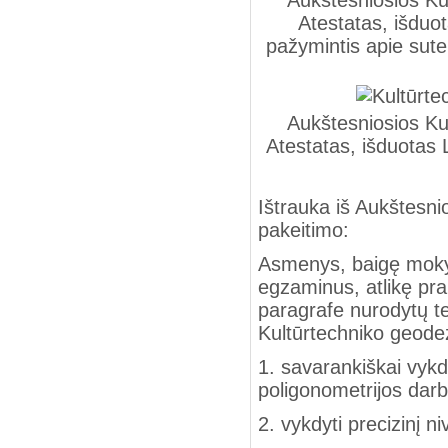
Aukštesniosios Ku
Atestatas, išduot
pažymintis apie sute
Aukštesniosios Ku
Atestatas, išduotas 
Ištrauka iš Aukštesni
pakeitimo:
Asmenys, baigę mokyk
egzaminus, atlikę prak
paragrafe nurodytų te
Kultūrtechniko geodez
1. savarankiškai vykdyti
poligonometrijos darb
2. vykdyti precizinį ni