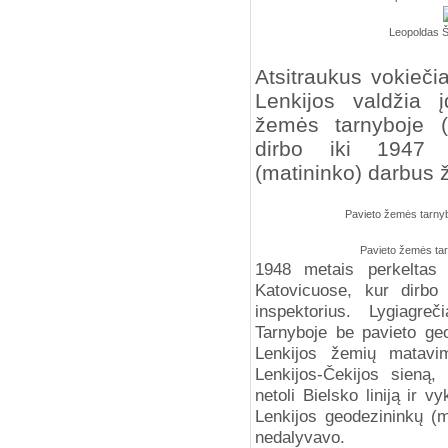
Leopoldas Ši
Atsitraukus vokieč
Lenkijos valdžia į
žemės tarnyboje 
dirbo iki 1947 
(matininko) darbus
Pavieto žemės tarnyb
Pavieto žemės tar
1948 metais perkeltas 
Katovicuose, kur dirbo
inspektorius. Lygiagre
Tarnyboje be pavieto geo
Lenkijos žemių matavim
Lenkijos-Čekijos sieną, 
netoli Bielsko liniją ir 
Lenkijos geodezininkų (ma
nedalyvavo.