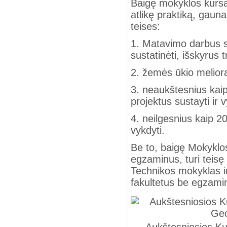
Baigę mokyklos kursą
atlikę praktiką, gauna 
teises:
1. Matavimo darbus s
sustatinėti, išskyrus 
2. žemės ūkio meliorac
3. neaukštesnius kai
projektus sustayti ir v
4. neilgesnius kaip 20-
vykdyti.
Be to, baigę Mokyklos
egzaminus, turi teisę 
Technikos mokyklas i
fakultetus be egzami