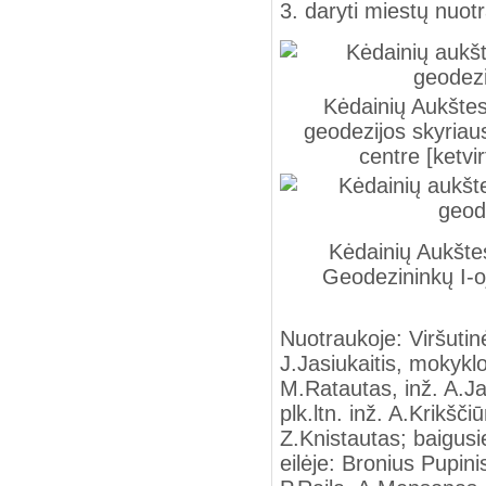
3. daryti miestų nuot
Kėdainių Aukštes
geodezijos skyriaus
centre [ketvir
Kėdainių Aukšte
Geodezininkų I-oj
Nuotraukoje: Viršutinė
J.Jasiukaitis, mokyklo
M.Ratautas, inž. A.Jan
plk.ltn. inž. A.Krikšči
Z.Knistautas; baigusi
eilėje: Bronius Pupini