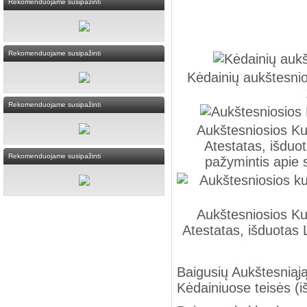
Rekomenduojame susipažinti
Rekomenduojame susipažinti
Kėdainių aukštesnio
Rekomenduojame susipažinti
Aukštesniosios Ku
Atestatas, išduot
Rekomenduojame susipažinti
pažymintis apie s
Aukštesniosios Ku
Atestatas, išduotas 
Baigusių Aukštesniąj
Kėdainiuose teisės (i