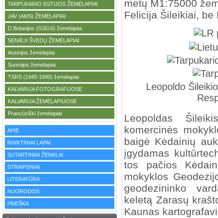
metų M1:75000 žemė
TARPUKARIO ESTIJOS ŽEMĖLAPIAI
·
Felicija Šileikiai, b
JAV (AMS) ŽEMĖLAPIAI
·
D.Britanijos (GSGS) žemėlapiai
·
SENIEJI ŠVEDŲ ŽEMĖLAPIAI
·
Austrijos žemėlapiai
·
Suomijos žemėlapiai
·
TSRS (1945-1990) žemėlapiai
·
Leopoldo Šileiki
KALVARIJA FOTOGRAFIJOSE
·
Resp
KALVARIJA ŽEMĖLAPIUOSE
·
Prancūziški žemėlapiai
·
Leopoldas Šilei
komercinės mokykl
APIE
baigė Kėdainių auk
RINKTINIAI LAPAI
įgydamas kultūrtec
SUTARTINIAI ŽENKLAI
tos pačios
Kėdain
STRAIPSNIAI
mokyklos
Geodezij
LITERATŪRA
geodezininko var
NUORODOS
keletą Zarasų krašto
PAIEŠKA
Kaunas kartografavi