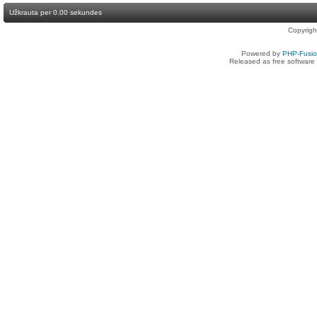
Užkrauta per 0.00 sekundes
Copyrig
Powered by
PHP-Fusi
Released as free software