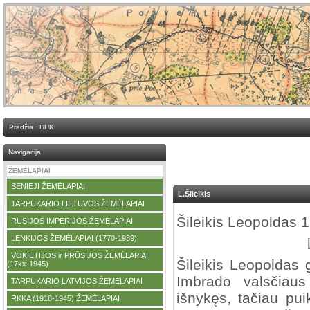
Pradžia
·
DUK
Navigacija
ŽEMĖLAPIAI
SENIEJI ŽEMĖLAPIAI
·
L.Šileikis
TARPUKARIO LIETUVOS ŽEMĖLAPIAI
·
Šileikis Leopoldas 
RUSIJOS IMPERIJOS ŽEMĖLAPIAI
·
LENKIJOS ŽEMĖLAPIAI (1770-1939)
·
VOKIETIJOS ir PRŪSIJOS ŽEMĖLAPIAI
·
Šileikis Leopoldas
(17xx-1945)
Imbrado valsčiau
TARPUKARIO LATVIJOS ŽEMĖLAPIAI
·
išnykęs, tačiau pu
RKKA (1918-1945) ŽEMĖLAPIAI
·