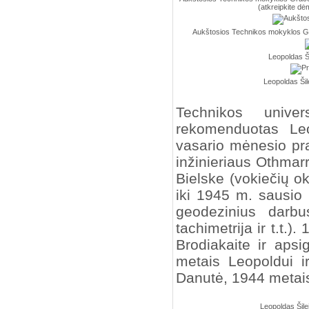
(atkreipkite dė
Aukštosios Technikos mokyklos Grace
Leopoldas Ši
Leopoldas Šile
Technikos univer
rekomenduotas Le
vasario mėnesio pr
inžinieriaus Othmar
Bielske (vokiečių o
iki 1945 m. sausio
geodezinius darbus
tachimetrija ir t.t.)
Brodiakaite ir aps
metais Leopoldui i
Danutė, 1944 metai
Leopoldas Šile