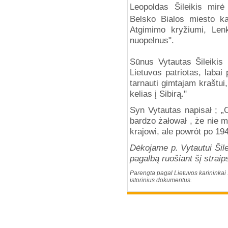
Leopoldas Šileikis m
irė
Belsko Bialos miesto ka
Atgimimo kryžiumi, Len
nuopelnus".
Sūnus Vytautas Šileikis
Lietuvos patriotas, labai
tarnauti gimtajam kraštu
kelias į Sibirą."
Syn Vytautas napisał ; „O
bardzo żałował , że nie 
krajowi, ale powrót po 19
Dėkojame p. Vytautui Šile
pagalbą ruošiant šį straip
Parengta pagal Lietuvos karininkai
istorinius dokumentus.