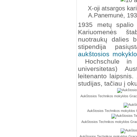
X-oji atsargos ka
A.Panemunė, 193
1935 metų spalio 
Kariuomenės štab
nuotraukų dalies 
stipendija pasi
aukštosios mokyklo
Hochschule in 
universitetas) Au
leitenanto laipsni
studijas, tačiau į o
Aukštosios Technikos mokyklos Grace (
Aukštosios Technikos mokyklos Gra
Aukštosios Technikos mokyklos Grace (
Aukštosios Technikos mokyklos Grace (A