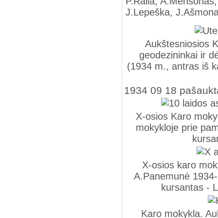
P.Raila, A.Mensonas,
J.Lepeška, J.Ašmon
Aukštesniosios K
geodezininkai ir dė
(1934 m., antras iš ka
1934 09 18 pašaukta
X-osios Karo mokyk
mokykloje prie pam
kursa
X-osios karo moky
A.Panemunė 1934-19
kursantas - L
Karo mokykla. Au