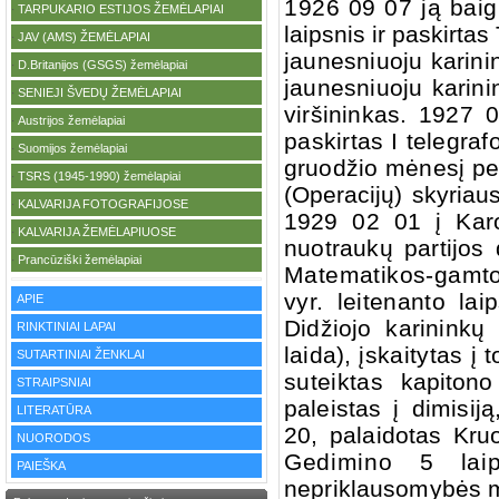
1926 09 07 ją baigu
TARPUKARIO ESTIJOS ŽEMĖLAPIAI
·
laipsnis ir paskirtas
JAV (AMS) ŽEMĖLAPIAI
·
jaunesniuoju karinin
D.Britanijos (GSGS) žemėlapiai
·
jaunesniuoju karini
SENIEJI ŠVEDŲ ŽEMĖLAPIAI
·
viršininkas.
1927 0
Austrijos žemėlapiai
·
paskirtas I telegra
f
Suomijos žemėlapiai
·
gruodžio mėnesį per
TSRS (1945-1990) žemėlapiai
·
(Operacijų) skyriau
KALVARIJA FOTOGRAFIJOSE
·
1929 02 01
į Kar
KALVARIJA ŽEMĖLAPIUOSE
·
nuotraukų partijos
Prancūziški žemėlapiai
·
Matematikos-gamto
vyr.
leitenanto lai
APIE
Didžiojo karininkų
RINKTINIAI LAPAI
laida),
įskaitytas į 
SUTARTINIAI ŽENKLAI
suteiktas
kapitono
STRAIPSNIAI
paleistas į dimisi
LITERATŪRA
20, palaidotas Kru
NUORODOS
Gedimino 5 lai
PAIEŠKA
nepriklausomybės m