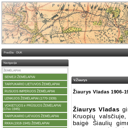
Pradžia
·
DUK
Navigacija
ŽEMĖLAPIAI
SENIEJI ŽEMĖLAPIAI
·
V.Žiaurys
TARPUKARIO LIETUVOS ŽEMĖLAPIAI
·
Žiaurys Vladas 1906-1
RUSIJOS IMPERIJOS ŽEMĖLAPIAI
·
LENKIJOS ŽEMĖLAPIAI (1770-1939)
·
VOKIETIJOS ir PRŪSIJOS ŽEMĖLAPIAI
·
Žiaurys Vladas
g
(17xx-1945)
Kruo­
pių valsčiuje
TARPUKARIO LATVIJOS ŽEMĖLAPIAI
·
baigė Šiaulių gim
RKKA (1918-1945) ŽEMĖLAPIAI
·