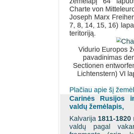
žemėlapį 64 lapuo
Charte von Mitteleur
Joseph Marx Freiherr
7, 8, 14, 15, 16) lap
teritoriją.
Vidurio Europos ž
pavadinimas der 
Sectionen entworfe
Lichtenstern) VI la
Plačiau apie šį žemė
Carinės Rusijos i
valdų žemėlapis,
Kalvarija
1811-1820
valdų pagal vakar