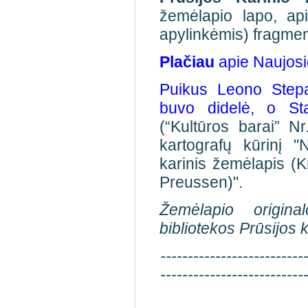
žemėlapio lapo, ap
apylinkėmis) fragmen
Plačiau
apie Naujosio
Puikus Leono Stepa
buvo didelė, o Sta
(“Kultūros barai” Nr
kartografų kūrinį "
karinis žemėlapis (
Preussen)".
Žemėlapio origina
bibliotekos Prūsijos 
--------------------------
--------------------------