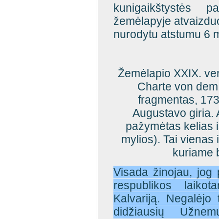
kunigaikštystės pa
žemėlapyje atvaizduot
nurodytu atstumu 6 m
Žemėlapio XXIX. ver
Charte von dem 
fragmentas, 1732
Augustavo giria. A
pažymėtas kelias iš
mylios). Tai vienas 
kuriame b
Visada žinojau, jog 
respublikos laikot
Kalvariją. Negalėjo 
didžiausių Užne