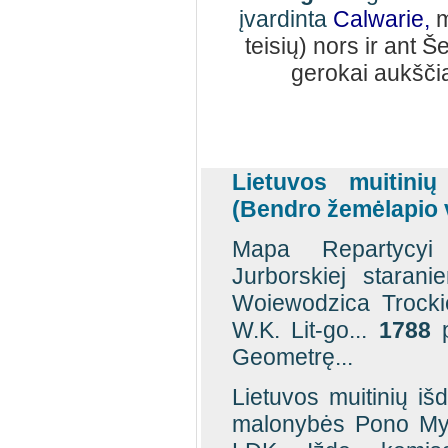
įvardinta
Calwarie,
m
teisių) nors ir ant 
gerokai aukšči
Lietuvos muitinių
(Bendro žemėlapio 
Mapa Repartycyi
Jurborskiej staran
Woiewodzica Trock
W.K. Lit-go...
1788
p
Geometrę...
Lietuvos muitinių iš
malonybės Pono Myk