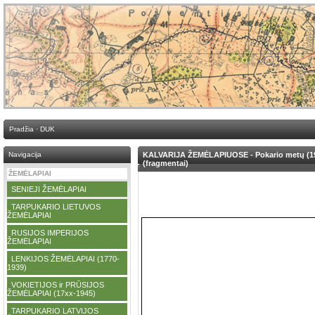
Pradžia
·
DUK
Navigacija
KALVARIJA ŽEMĖLAPIUOSE - Pokario metų (1947
(fragmentai)
ŽEMĖLAPIAI
SENIEJI ŽEMĖLAPIAI
·
TARPUKARIO LIETUVOS
·
ŽEMĖLAPIAI
RUSIJOS IMPERIJOS
·
ŽEMĖLAPIAI
LENKIJOS ŽEMĖLAPIAI (1770-
·
1939)
VOKIETIJOS ir PRŪSIJOS
·
ŽEMĖLAPIAI (17xx-1945)
TARPUKARIO LATVIJOS
·