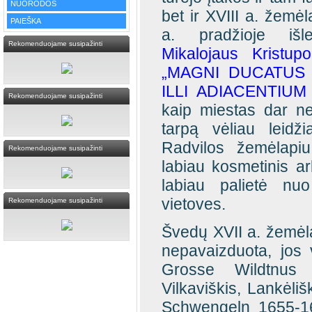
NUORODOS
bet ir XVIII a. žemė
PAIEŠKA
a. pradžioje išle
Rekomenduojame susipažinti
Mikalojaus Kristup
„MAGNI DUCATUS
ILLI ADIACENTIUM
Rekomenduojame susipažinti
kaip miestas dar ne
tarpą vėliau leidž
Radvilos žemėlapi
Rekomenduojame susipažinti
labiau kosmetinis ar
labiau palietė nuo
vietoves.
Rekomenduojame susipažinti
Švedų XVII a. žemėl
nepavaizduota, jos 
Grosse Wildtnus (
Vilkaviškis, Lankėliš
Schwengeln 1655-16