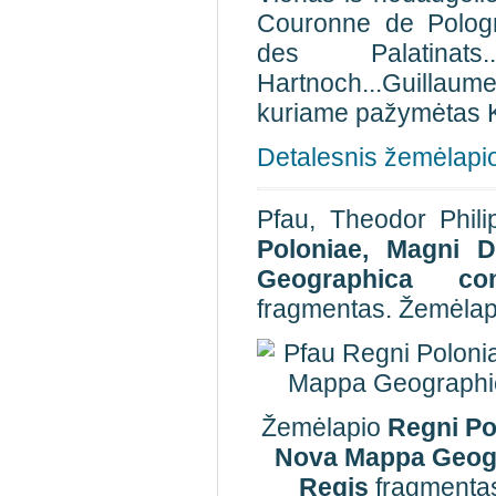
Couronne de Pologn
des Palatinats
Hartnoch...Guillaum
kuriame pažymėtas Ka
Detalesnis žemėlapi
Pfau, Theodor Phil
Poloniae, Magni 
Geographica co
fragmentas. Žemėlapi
Žemėlapio
Regni Po
Nova Mappa Geog
Regis
fragmentas 