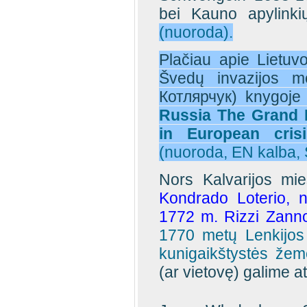
bei Kauno apylinki
(nuoroda).
Plačiau apie Lietuvo
Švedų invazijos m
Котлярчук) knygoj
Russia The Grand 
in European cris
(nuoroda, EN kalba, 
Nors Kalvarijos mi
Kondrado Loterio, 
1772 m. Rizzi Zann
1770 metų Lenkijos 
kunigaikštystės žem
(ar vietovę) galime at