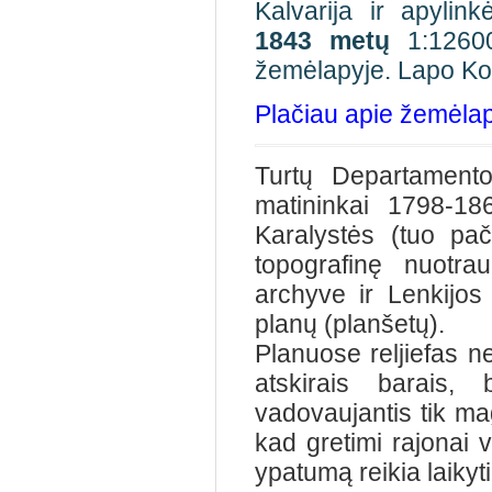
Kalvarija ir apylin
1843
metų
1:126000
žemėlapyje. Lapo Kol.
Plačiau apie žemėlapi
Turtų Departamento
matininkai 1798-18
Karalystės (tuo pa
topografinę nuotrau
archyve ir Lenkijos 
planų (planšetų).
Planuose reljiefas 
atskirais barais, 
vadovaujantis tik ma
kad gretimi rajonai v
ypatumą reikia laikyt