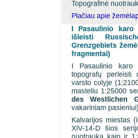
Topografinė nuotrauk
Plačiau apie žemėlap
I Pasaulinio karo
išleisti Russis
Grenzgebiets žemėla
fragmentai)
I Pasaulinio karo
topografų perleisti
varsto colyje (1:210
masteliu 1:25000 se
des Westlichen G
vakariniam pasieniui)
Kalvarijos miestas (
XIV-14-D šios seri
nuotrauka kaip ir 1