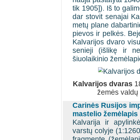
tik 1905]). Iš to gal
dar stovit senajai K
metų plane dabartinio
pievos ir pelkės. Beje
Kalvarijos dvaro vis
senieji (išlikę ir ne
šiuolaikinio žemėlap
Kalvarijos dvaras
18
žemės valdų 
Carinės Rusijos imp
mastelio žemėlapis 
Kalvarija ir apyli
varstų colyje (1:126
fragmente (žemėlapi