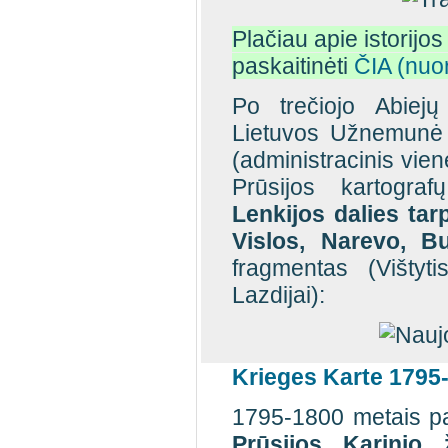
Plačiau apie istorijos
paskaitinėti
ČIA (nuo
Po trečiojo Abiej
Lietuvos Užnemunė k
(administracinis vien
Prūsijos kartogra
Lenkijos dalies tar
Vislos, Narevo, 
fragmentas (Vištyti
Lazdijai):
Krieges Karte 1795-
1795-1800 metais par
Prūsijos Karinio 