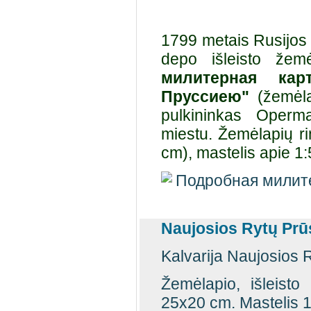
1799 metais Rusijos 
depo išleisto žem
милитерная ка
Пруссиею"
(žemėlap
pulkininkas Operm
miestu. Žemėlapių ri
cm), mastelis apie 1
Naujosios Rytų Prū
Kalvarija Naujosios 
Žemėlapio, išleist
25x20 cm. Mastelis 1