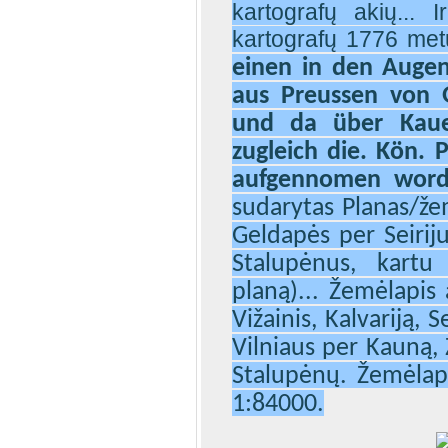
kartografų akių... 
kartografų 1776 me
einen in den Augen
aus Preussen von
und da
ü
ber Kaue
zugleich die. K
ö
n. 
aufgennomen wor
sudarytas Planas/žem
Geldapės per Seiriju
Stalupėnus, kartu 
planą)... Žemėlapis 
Vižainis, Kalvariją, 
Vilniaus per Kauną, Z
Stalupėnų. Žemėlapi
1:84000.