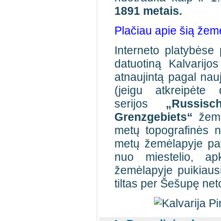
1891 metais.
Plačiau apie šią žemė
Interneto platybėse
datuotiną Kalvarijos
atnaujintą pagal na
(jeigu atkreipėte
serijos
„Russis
Grenzgebiets“
žem
metų topografinės 
metų žemėlapyje pava
nuo miestelio, apk
žemėlapyje puikiausi
tiltas per Šešupę net