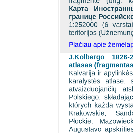
fragmente (orig.
Карта Иностран
границе Российск
1:252000 (6 varstai
teritorijos (Užnemunę
Plačiau apie žemėlapi
J.Kolbergo 1826-
atlasas (fragmentas
Kalvarija ir apylink
karalystės atlase,
atvaizduojančių ats
Polskiego, składają
których każda wyst
Krakowskie, Sando
Płockie, Mazowieck
Augustavo apskrities