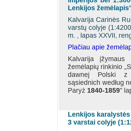
imperijos bei 1:3
Lenkijos žemėlapis
Kalvarija Carinės Ru
varstų colyje (1:420
m. , lapas XXVII, ren
Plačiau apie žemėlapi
Kalvarija įžymaus
žemėlapių rinkinio „
dawnej Polski z 
sąsiednich według 
Paryż
1840-1859
" l
Lenkijos karalystės
3 varstai colyje (1