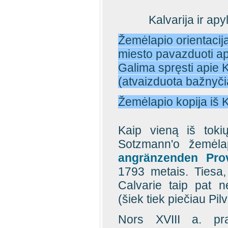
Kalvarija ir a
Žemėlapio orientacij
miesto pavazduoti apl
Galima spręsti apie 
(atvaizduota bažnyčia
Žemėlapio kopija iš 
Kaip vieną iš toki
Sotzmann'o žemėl
angränzenden Prov
1793 metais. Tiesa
Calvarie taip pat ne
(šiek tiek piečiau Pilv
Nors XVIII a. prad