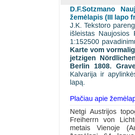
D.F.Sotzmano Nau
žemėlapis (III lapo 
J.K. Tekstoro paren
išleistas Naujosios
1:152500 pavadini
Karte vom vormali
jetzigen Nördliche
Berlin 1808. Grav
Kalvarija ir apylink
lapą.
Plačiau apie žemėlap
Netgi Austrijos
topo
Freiherrn von Lich
metais Vienoje (Au