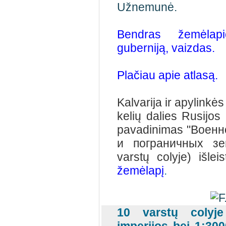
Užnemunė.
Bendras žemėlapi
guberniją, vaizdas.
Plačiau apie atlasą.
Kalvarija ir apylinkė
kelių dalies Rusijos
pavadinimas "Военн
и пограничных зем
varstų colyje) išl
žemėlapį
.
10 varstų colyje