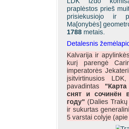
LDK Iždo komisa
praplėstos prieš mui
prisiekusiojo ir p
Ma[onybės] geometr
1788
metais.
Detalesnis žemėlapi
Kalvarija ir apylink
kurį parengė Carin
imperatorės Jekateri
įsitvirtinusios LD
pavadintas
"Карта
снят и сочинён 
году"
(Dalies Trakų
ir sukurtas generali
5 varstai colyje (api