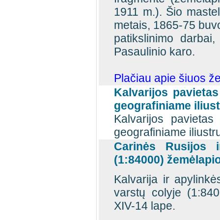
1911 m.). Šio mastel
metais, 1865-75 buvo
patikslinimo darbai
Pasaulinio karo.
Plačiau apie šiuos ž
Kalvarijos pavieta
geografiniame ilius
Kalvarijos pavieta
geografiniame iliustr
Carinės Rusijos i
(1:84000) žemėlapio
Kalvarija ir apylink
varstų colyje (1:8
XIV-14 lape.