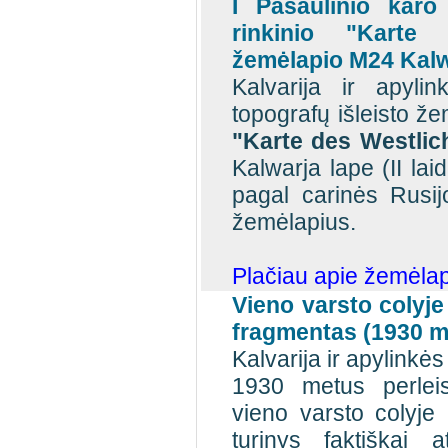
I Pasaulinio karo
rinkinio "Karte
žemėlapio M24 Kalw
Kalvarija ir apyli
topografų išleisto ž
"Karte des Westli
Kalwarja lape (II lai
pagal carinės Rusij
žemėlapius.
Plačiau apie žemėlap
Vieno varsto colyj
fragmentas (1930 m
Kalvarija ir apylink
1930 metus perleis
vieno varsto colyje
turinys faktiškai 