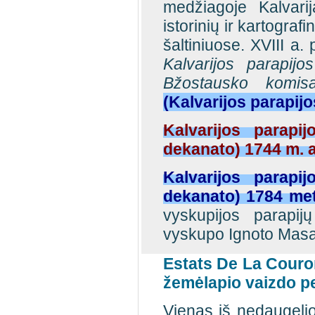
medžiagoje Kalvari
istorinių ir kartograf
šaltiniuose. XVIII a.
Kalvarijos parapij
Bžostausko komi
(Kalvarijos parapij
Kalvarijos parapij
dekanato) 1744 m.
Kalvarijos parapij
dekanato) 1784 me
vyskupijos parapij
vyskupo Ignoto Masa
Estats De La Couro
žemėlapio vaizdo pe
Vienas iš nedaugelio