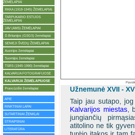
ŽEMĖLAPIAI
RKKA (1918-1945) ŽEMĖLAPIAI
·
TARPUKARIO ESTIJOS
·
ŽEMĖLAPIAI
JAV (AMS) ŽEMĖLAPIAI
·
D.Britanijos (GSGS) žemėlapiai
·
SENIEJI ŠVEDŲ ŽEMĖLAPIAI
·
Austrijos žemėlapiai
·
Suomijos žemėlapiai
·
TSRS (1945-1990) žemėlapiai
·
KALVARIJA FOTOGRAFIJOSE
·
KALVARIJA ŽEMĖLAPIUOSE
·
Paveik
Užnemunė XVII - XVI
Prancūziški žemėlapiai
·
APIE
Taip jau sutapo, jog 
RINKTINIAI LAPAI
Kalvarijos miestas
, 
SUTARTINIAI ŽENKLAI
jungiančių pirmąs
STRAIPSNIAI
atitolino ne tik gyve
LITERATŪRA
turėjo įtakos ir tam fa