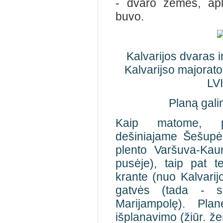
- dvaro žemės, apl
buvo.
Kalvarijos dvaras i
Kalvarijso majorat
LVI
Planą gali
Kaip matome, pla
dešiniajame Šešupės
plento Varšuva-Kaun
pusėje), taip pat t
krante (nuo Kalvarij
gatvės (tada - se
Marijampolę). Pla
išplanavimo (žiūr. že