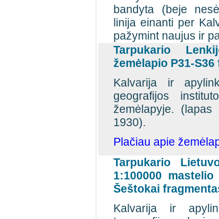
bandyta (beje nesė
linija einanti per Ka
pažymint naujus ir pa
Tarpukario Lenk
žemėlapio P31-S36 
Kalvarija ir apyli
geografijos instit
žemėlapyje. (lapas
1930).
Plačiau apie žemėlap
Tarpukario Lietuv
1:100000 mastelio 
Šeštokai fragmenta
Kalvarija ir apyl