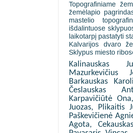
Topografiniame žemė
žemėlapio pagrinda
mastelio topograf
išdalintuose sklypu
laikotarpį pastatyti st
Kalvarijos dvaro ž
Sklypus miesto ribos
Kalinauskas Ju
Mazurkevičius 
Barkauskas Karoli
Česlauskas An
Karpavičiūtė Ona
Juozas, Plikaitis 
Paškevičienė Agnie
Agota, Cekauska