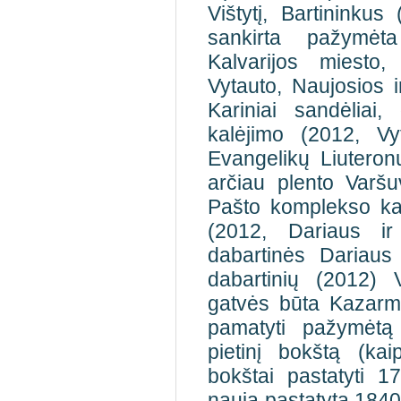
Vištytį, Bartininkus
sankirta pažymėt
Kalvarijos miesto,
Vytauto, Naujosios i
Kariniai sandėliai
kalėjimo (2012, Vy
Evangelikų Liuteron
arčiau plento Varš
Pašto komplekso kar
(2012, Dariaus ir
dabartinės Dariaus
dabartinių (2012) 
gatvės būta Kazarmų
pamatyti pažymėtą 
pietinį bokštą (ka
bokštai pastatyti 
nauja pastatyta 1840 