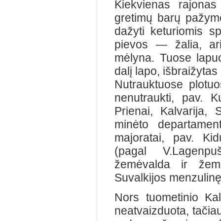
Kiekvienas rajonas
gretimų barų pažymėj
dažyti keturiomis s
pievos — žalia, a
mėlyna. Tuose lapuos
dalį lapo, išbraižyta
Nutrauktuose plotuo
nenutraukti, pav. K
Prienai, Kalvarija, 
minėto departament
majoratai, pav. Kidu
(pagal V.Lagenpu
žemėvalda ir žem
Suvalkijos menzulin
Nors tuometinio Kalv
neatvaizduota, tačia