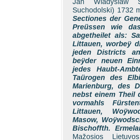
Jan Wladyslaw S
Suchodolski) 1732 
Sectiones der Gen
Preüssen wie dase
abgetheilet als: 
Littauen, worbeÿ 
jeden Districts a
beÿder neuen Ein
jedes Haubt-Ambte
Taürogen des Elbi
Marienburg, des 
nebst einem Theil
vormahls Fürsten
Littauen, Woÿwod
Masow, Woÿwodsch
Bischoffth. Ermel
Mažosios Lietuvos