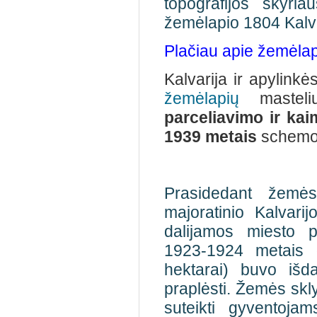
topografijos skyri
žemėlapio 1804 Kalva
Plačiau apie žemėlap
Kalvarija ir apylink
žemėlapių
masteli
parceliavimo ir ka
1939 metais
schemos
Prasidedant žemės
majoratinio Kalvar
dalijamos miesto p
1923-1924 metais d
hektarai) buvo išda
praplėsti. Žemės skl
suteikti gyventojam