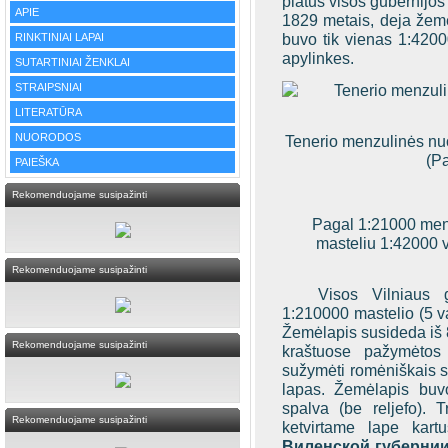
platus visos gubernijo
APIE
1829 metais, deja žemėl
buvo tik vienas 1:4200
RINKTINIAI LAPAI
apylinkes.
SUTARTINIAI ŽENKLAI
STRAIPSNIAI
LITERATŪRA
NUORODOS
Tenerio menzulinės nuo
(Pa
PAIEŠKA
Rekomenduojame susipažinti
Pagal 1:21000 menz
masteliu 1:42000 v
Rekomenduojame susipažinti
Visos Vilniaus 
1:210000 mastelio (5 va
Žemėlapis susideda iš 8
Rekomenduojame susipažinti
kraštuose pažymėtos 
sužymėti romėniškais sk
lapas. Žemėlapis buvo 
spalva (be reljefo). T
Rekomenduojame susipažinti
ketvirtame lape kar
Виленской губернии