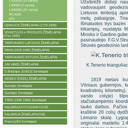
1:420000 (10 varstų)
·
Užsibrėžti didieji na
1:84000 (2 varstų)
·
vadovaujant geodezis
1:840000 (20 varstų)
·
Lietuvos teritoriją ap
ATLASAI
·
metų pabaigoje. Tri
KITI
·
Išmatuotos trys bazės 
LENKIJOS ŽEMĖLAPIAI (1770-1939)
·
trikampių, nustatyta 98
VOKIETIJOS ir PRŪSIJOS ŽEMĖLAPIAI
·
Minsko ir Gardino guber
(17xx-1945)
pasinaudojo F.G.V.Str
TARPUKARIO LATVIJOS ŽEMĖLAPIAI
·
Struvės geodezinio la
RKKA (1918-1945) ŽEMĖLAPIAI
·
TARPUKARIO ESTIJOS ŽEMĖLAPIAI
·
K.Tenerio trianguliac
JAV (AMS) ŽEMĖLAPIAI
·
D.Britanijos (GSGS) žemėlapiai
·
SENIEJI ŠVEDŲ ŽEMĖLAPIAI
1819 metais buv
·
Vilniaus gubernijos, k
Austrijos žemėlapiai
·
kvadratinių kilometrų
Suomijos žemėlapiai
·
varsto colyje) til
TSRS (1945-1990) žemėlapiai
·
stačiakampėmis koordi
lauko darbus. Pačios
KALVARIJA FOTOGRAFIJOSE
·
kraštinė 20 colių dydž
KALVARIJA ŽEMĖLAPIUOSE
·
Lėmano skalę. Lygia
Prancūziški žemėlapiai
·
originalai masteliu 1