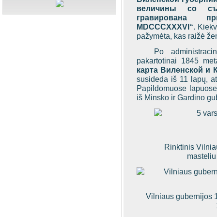
величины со съе
гравирована пр
MDCCCXXXVI
“
. Kiekv
pažymėta, kas raižė že
Po administraci
pakartotinai 1845 met
карта Виленской и К
susideda iš 11 lapų, at
Papildomuose lapuose p
iš Minsko ir Gardino gub
Rinktinis Viln
masteliu
Vilniaus gubernijos 1