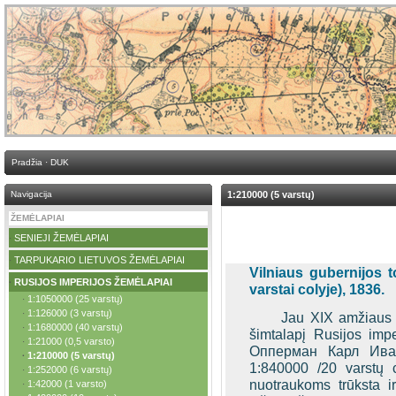
Pradžia
·
DUK
Navigacija
1:210000 (5 varstų)
ŽEMĖLAPIAI
SENIEJI ŽEMĖLAPIAI
·
TARPUKARIO LIETUVOS ŽEMĖLAPIAI
·
Vilniaus gubernijos t
RUSIJOS IMPERIJOS ŽEMĖLAPIAI
·
varstai colyje), 1836.
1:1050000 (25 varstų)
·
1:126000 (3 varstų)
·
Jau XIX amžiaus p
1:1680000 (40 varstų)
·
šimtalapį Rusijos imp
1:21000 (0,5 varsto)
·
Опперман Карл Ивано
1:210000 (5 varstų)
·
1:840000 /20 varstų c
1:252000 (6 varstų)
·
nuotraukoms trūksta ir
1:42000 (1 varsto)
·