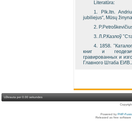
Literatūra:
1. Plk.ltn. Andr
jubiliejus“, Mūsų žinyn
2. P.Petroškevičius
3. Л.Р.Кaзлоў
"Ст
4. 1858. "Катало
книг и геодезиче
гравированных и изг
Главного Штаба ЕИВ..
Užkrauta per 0.00 sekundes
Copyrig
Powered by
PHP-Fusi
Released as free software